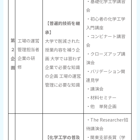
・基礎化学工学講習
会
・初心者の化学工学
【普遍的技術を継
入門講座
承】
・コンビナート講習
第
工場の運営
大学で削減された
会
２
管理担当者
授業内容を補う企
・クローズアップ講
企
企業の研
画 大学では習わず
演会
修
画
企業で必要な知識
・バリデーション関
の企画 工場の運営
連見学
管理に必要な知識
・講演会
・材料セミナー
・他 単発企画
・The Researcher招
待講演会
【化学工学の普及
・関東支部長賞（学