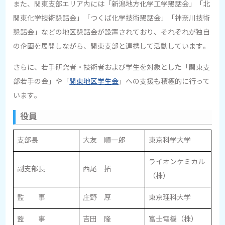
また、関東支部エリア内には「新潟地方化学工学懇話会」「北
関東化学技術懇話会」「つくば化学技術懇話会」「神奈川技術
懇話会」などの地区懇話会が設置されており、それぞれが独自
の企画を展開しながら、関東支部と連携して活動しています。
さらに、若手研究者・技術者および学生を対象とした「関東支
部若手の会」や「
関東地区学生会
」への支援も積極的に行って
います。
役員
支部長
大友 順一郎
東京科学大学
ライオンケミカル
副支部長
西尾 拓
（株）
監 事
庄野 厚
東京理科大学
監 事
吉田 隆
富士電機（株）