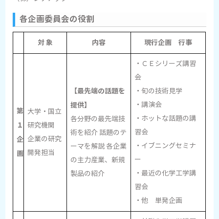
各企画委員会の役割
対 象
内容
現行企画 行事
・ＣＥシリーズ講習
会
【最先端の話題を
・旬の技術見学
提供】
・講演会
第
大学・国立
・ホットな話題の講
各分野の最先端技
１
研究機関
習会
術を紹介 話題のテ
企
企業の研究
・イブニングセミナ
ーマを解説 各企業
開発担当
画
ー
の主力産業、新規
・最近の化学工学講
製品の紹介
習会
・他 単発企画