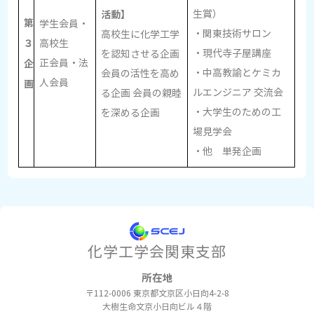
活動】
生賞）
第
学生会員・
・関東技術サロン
高校生に化学工学
３
高校生
・現代寺子屋講座
を認知させる企画
企
正会員・法
・中高教諭とケミカ
会員の活性を高め
人会員
画
ルエンジニア 交流会
る企画 会員の親睦
・大学生のための工
を深める企画
場見学会
・他 単発企画
化学工学会関東支部
所在地
〒112-0006
東京都文京区小日向4-2-8
大樹生命文京小日向ビル４階